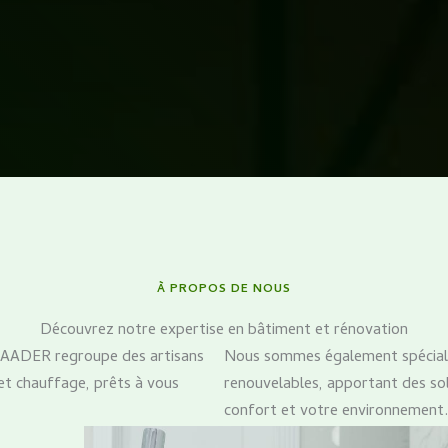
À PROPOS DE NOUS
Découvrez notre expertise en bâtiment et rénovation
, AADER regroupe des artisans
Nous sommes également spéciali
e et chauffage, prêts à vous
renouvelables, apportant des so
confort et votre environnement.